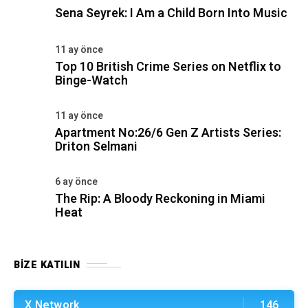
Sena Seyrek: I Am a Child Born Into Music
11 ay önce
Top 10 British Crime Series on Netflix to
Binge-Watch
11 ay önce
Apartment No:26/6 Gen Z Artists Series:
Driton Selmani
6 ay önce
The Rip: A Bloody Reckoning in Miami
Heat
BIZE KATILIN
X Network
146