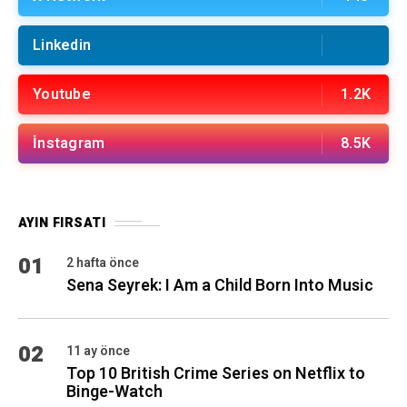
Linkedin
Youtube
1.2K
İnstagram
8.5K
AYIN FIRSATI
01
2 hafta önce
Sena Seyrek: I Am a Child Born Into Music
02
11 ay önce
Top 10 British Crime Series on Netflix to
Binge-Watch