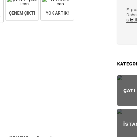
E-pos
ÇENEM ÇIKTI
YOK ARTIK!
AKTIM
Daha 
Gizli
KATEGO
ÇATI
İSTA