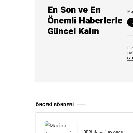
En Son ve En
Önemli Haberlerle
Güncel Kalın
E-
Dah
Giz
ÖNCEKI GÖNDERI
BERLIN
1 ay önce