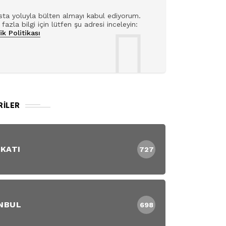
ta yoluyla bülten almayı kabul ediyorum.
fazla bilgi için lütfen şu adresi inceleyin:
lik Politikası
RILER
 KATI
727
NBUL
698