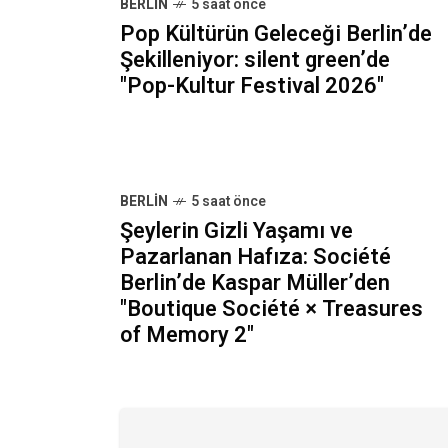
BERLIN
5 saat önce
Pop Kültürün Geleceği Berlin’de
Şekilleniyor: silent green’de
"Pop-Kultur Festival 2026"
BERLIN
5 saat önce
Şeylerin Gizli Yaşamı ve
Pazarlanan Hafıza: Société
Berlin’de Kaspar Müller’den
"Boutique Société × Treasures
of Memory 2"