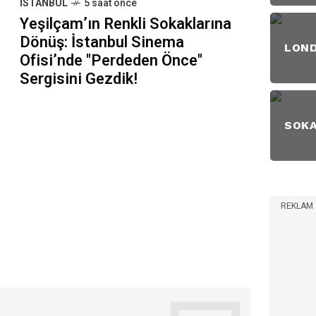
İSTANBUL
5 saat önce
Yeşilçam’ın Renkli Sokaklarına
Dönüş: İstanbul Sinema
LON
Ofisi’nde "Perdeden Önce"
Sergisini Gezdik!
SOK
REKLAM