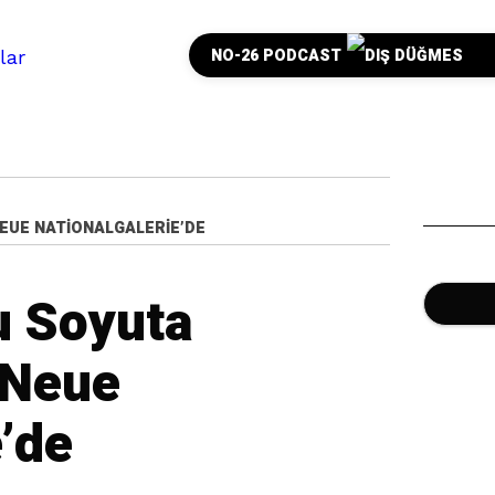
NO-26 PODCAST
UE NATIONALGALERIE’DE
u Soyuta
 Neue
e’de