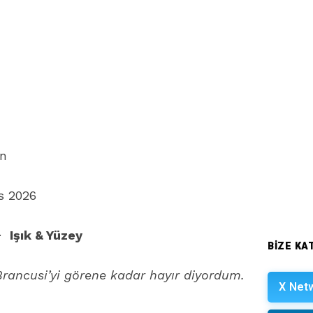
in
s 2026
·
Işık & Yüzey
BIZE KAT
 Brancusi’yi görene kadar hayır diyordum.
X Net