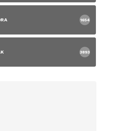
DRA
1654
AK
3893