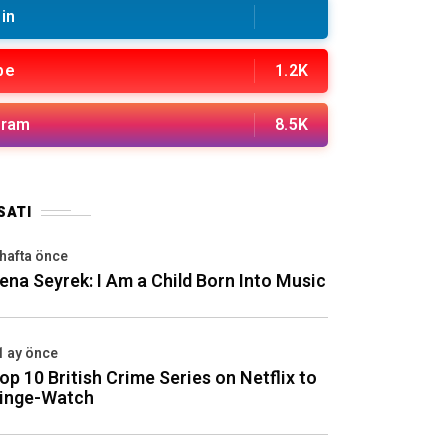
in
be
1.2K
gram
8.5K
SATI
 hafta önce
ena Seyrek: I Am a Child Born Into Music
1 ay önce
op 10 British Crime Series on Netflix to
inge-Watch