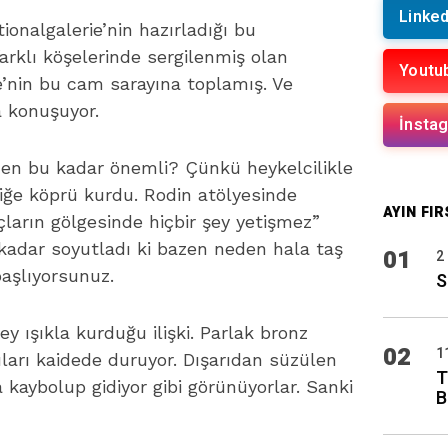
Linked
ionalgalerie’nin hazırladığı bu
arklı köşelerinde sergilenmiş olan
Youtu
e’nin bu cam sarayına toplamış. Ve
 konuşuyor.
İnsta
en bu kadar önemli? Çünkü heykelcilikle
iğe köprü kurdu. Rodin atölyesinde
AYIN FIR
açların gölgesinde hiçbir şey yetişmez”
 kadar soyutladı ki bazen neden hala taş
01
2
aşlıyorsunuz.
S
y ışıkla kurduğu ilişki. Parlak bronz
02
1
zıları kaidede duruyor. Dışarıdan süzülen
T
 kaybolup gidiyor gibi görünüyorlar. Sanki
B