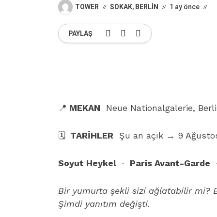
TOWER
SOKAK
,
BERLIN
1 ay önce
PAYLAŞ
📍
MEKAN
Neue Nationalgalerie, Berl
🗓
TARİHLER
Şu an açık → 9 Ağusto
Soyut Heykel
·
Paris Avant-Garde
Bir yumurta şekli sizi ağlatabilir mi?
Şimdi yanıtım değişti.