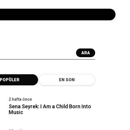
ARA
POPÜLER
EN SON
2 hafta önce
Sena Seyrek: I Am a Child Born Into
Music