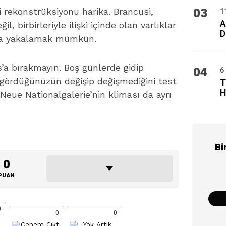
03
i rekonstrüksiyonu harika. Brancusi,
1
A
, birbirleriyle ilişki içinde olan varlıklar
D
rada yakalamak mümkün.
’a bırakmayın. Boş günlerde gidip
04
6
gördüğünüzün değişip değişmediğini test
T
H
Neue Nationalgalerie’nin kliması da ayrı
Bi
0
PUAN
0
0
0