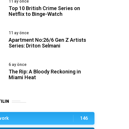
11 ay önce
Top 10 British Crime Series on
Netflix to Binge-Watch
11 ay önce
Apartment No:26/6 Gen Z Artists
Series: Driton Selmani
6 ay önce
The Rip: A Bloody Reckoning in
Miami Heat
ILIN
work
146