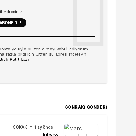
posta yoluyla bülten almayı kabul ediyorum.
a fazla bilgi için lütfen şu adresi inceleyin:
lilik Politikası
SONRAKI GÖNDERI
SOKAK
1 ay önce