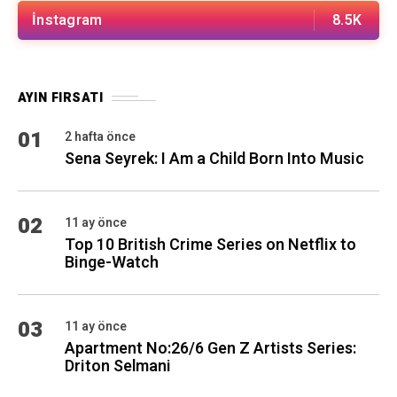
İnstagram
8.5K
AYIN FIRSATI
01
2 hafta önce
Sena Seyrek: I Am a Child Born Into Music
02
11 ay önce
Top 10 British Crime Series on Netflix to
Binge-Watch
03
11 ay önce
Apartment No:26/6 Gen Z Artists Series:
Driton Selmani