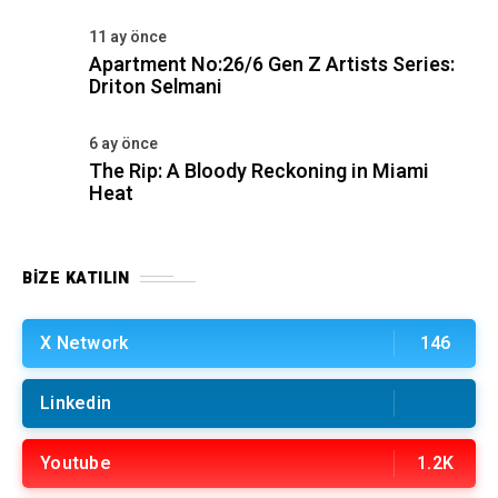
11 ay önce
Apartment No:26/6 Gen Z Artists Series:
Driton Selmani
6 ay önce
The Rip: A Bloody Reckoning in Miami
Heat
BIZE KATILIN
X Network
146
Linkedin
Youtube
1.2K