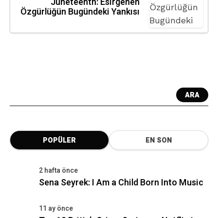
Juneteenth: Esirgenen
Özgürlüğün Bugündeki Yankısı
ARA
POPÜLER
EN SON
2 hafta önce
Sena Seyrek: I Am a Child Born Into Music
11 ay önce