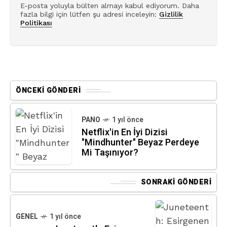
E-posta yoluyla bülten almayı kabul ediyorum. Daha
fazla bilgi için lütfen şu adresi inceleyin:
Gizlilik
Politikası
ÖNCEKI GÖNDERI
PANO
1 yıl önce
Netflix'in En İyi Dizisi
"Mindhunter" Beyaz Perdeye
Mi Taşınıyor?
SONRAKI GÖNDERI
GENEL
1 yıl önce