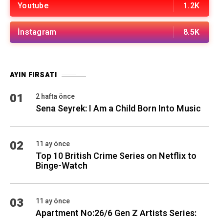
Youtube
1.2K
İnstagram
8.5K
AYIN FIRSATI
01
2 hafta önce
Sena Seyrek: I Am a Child Born Into Music
02
11 ay önce
Top 10 British Crime Series on Netflix to
Binge-Watch
03
11 ay önce
Apartment No:26/6 Gen Z Artists Series: