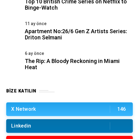
Top 10 British Crime Series on Netflix to
Binge-Watch
11 ay önce
Apartment No:26/6 Gen Z Artists Series:
Driton Selmani
6 ay önce
The Rip: A Bloody Reckoning in Miami
Heat
BIZE KATILIN
X Network
146
Linkedin