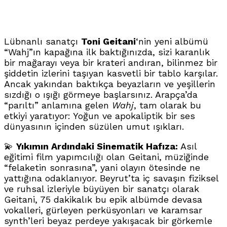
Lübnanlı sanatçı
Toni Geitani
‘nin yeni albümü
“Wahj”ın kapağına ilk baktığınızda, sizi karanlık
bir mağarayı veya bir krateri andıran, bilinmez bir
şiddetin izlerini taşıyan kasvetli bir tablo karşılar.
Ancak yakından baktıkça beyazların ve yeşillerin
sızdığı o ışığı görmeye başlarsınız. Arapça’da
“parıltı” anlamına gelen
Wahj
, tam olarak bu
etkiyi yaratıyor: Yoğun ve apokaliptik bir ses
dünyasının içinden süzülen umut ışıkları.
💫
Yıkımın Ardındaki Sinematik Hafıza:
Asıl
eğitimi film yapımcılığı olan Geitani, müziğinde
“felaketin sonrasına”, yani olayın ötesinde ne
yattığına odaklanıyor. Beyrut’ta iç savaşın fiziksel
ve ruhsal izleriyle büyüyen bir sanatçı olarak
Geitani, 75 dakikalık bu epik albümde devasa
vokalleri, gürleyen perküsyonları ve karamsar
synth’leri beyaz perdeye yakışacak bir görkemle