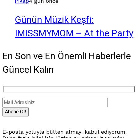
Pikap
4 gün önce
Günün Müzik Keşfi:
IMISSMYMOM – At the Party
En Son ve En Önemli Haberlerle
Güncel Kalın
E-posta yoluyla bülten almayı kabul ediyorum.