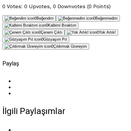
0 Votes: 0 Upvotes, 0 Downvotes (0 Points)
0
Beğendim
0
Beğenmedim
0
Kalbimi Bıraktım
0
Çenem Çıktı
0
Yok Artık!
0
Gözyaşım Pıt
0
Çıldırmak Üzereyim
Paylaş
İlgili Paylaşımlar