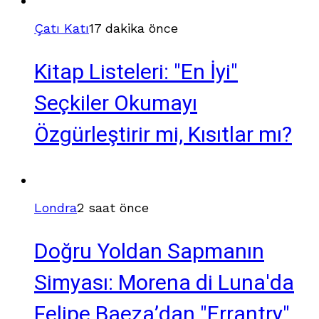
Çatı Katı
17 dakika önce
Kitap Listeleri: "En İyi"
Seçkiler Okumayı
Özgürleştirir mi, Kısıtlar mı?
Londra
2 saat önce
Doğru Yoldan Sapmanın
Simyası: Morena di Luna'da
Felipe Baeza’dan "Errantry"