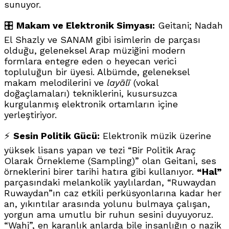
sunuyor.
🎛️
Makam ve Elektronik Simyası:
Geitani; Nadah
El Shazly ve SANAM gibi isimlerin de parçası
olduğu, geleneksel Arap müziğini modern
formlara entegre eden o heyecan verici
topluluğun bir üyesi. Albümde, geleneksel
makam melodilerini ve
layālī
(vokal
doğaçlamaları) tekniklerini, kusursuzca
kurgulanmış elektronik ortamların içine
yerleştiriyor.
⚡
Sesin Politik Gücü:
Elektronik müzik üzerine
yüksek lisans yapan ve tezi “Bir Politik Araç
Olarak Örnekleme (Sampling)” olan Geitani, ses
örneklerini birer tarihi hatıra gibi kullanıyor.
“Hal”
parçasındaki melankolik yaylılardan, “Ruwaydan
Ruwaydan”ın caz etkili perküsyonlarına kadar her
an, yıkıntılar arasında yolunu bulmaya çalışan,
yorgun ama umutlu bir ruhun sesini duyuyoruz.
“Wahj”, en karanlık anlarda bile insanlığın o nazik