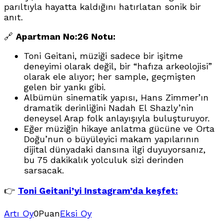
parıltıyla hayatta kaldığını hatırlatan sonik bir
anıt.
🔗
Apartman No:26 Notu:
Toni Geitani, müziği sadece bir işitme
deneyimi olarak değil, bir “hafıza arkeolojisi”
olarak ele alıyor; her sample, geçmişten
gelen bir yankı gibi.
Albümün sinematik yapısı, Hans Zimmer’ın
dramatik derinliğini Nadah El Shazly’nin
deneysel Arap folk anlayışıyla buluşturuyor.
Eğer müziğin hikaye anlatma gücüne ve Orta
Doğu’nun o büyüleyici makam yapılarının
dijital dünyadaki dansına ilgi duyuyorsanız,
bu 75 dakikalık yolculuk sizi derinden
sarsacak.
👉
Toni Geitani’yi Instagram’da keşfet:
Artı Oy
0
Puan
Eksi Oy