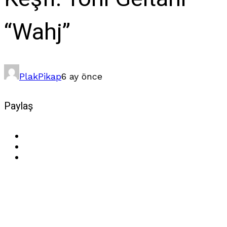
“Wahj”
Plak
Pikap
6 ay önce
Paylaş