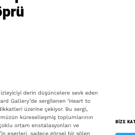
öprü
 izleyiciyi derin düşüncelere sevk eden
ard Gallery’de sergilenen ‘Heart to
ikkatleri üzerine çekiyor. Bu sergi,
nümüzün küreselleşmiş toplumlarının
BIZE KAT
n çoklu ortam enstalasyonları ve
n’in eserleri, sadece görsel bir şölen