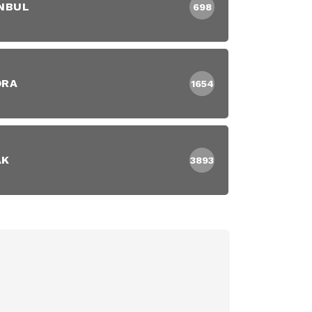
NBUL
698
DRA
1654
AK
3893