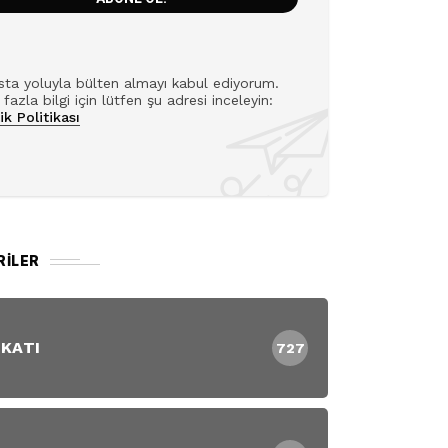
ta yoluyla bülten almayı kabul ediyorum.
fazla bilgi için lütfen şu adresi inceleyin:
lik Politikası
RILER
 KATI
727