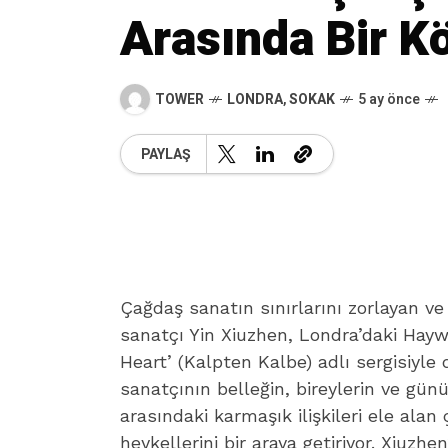
Arasında Bir K
TOWER
LONDRA
,
SOKAK
5 ay önce
PAYLAŞ
Çağdaş sanatın sınırlarını zorlayan ve
sanatçı Yin Xiuzhen, Londra’daki Hayw
Heart’ (Kalpten Kalbe) adlı sergisiyle d
sanatçının belleğin, bireylerin ve gü
arasındaki karmaşık ilişkileri ele ala
heykellerini bir araya getiriyor. Xiuzhe