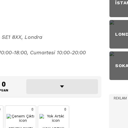
İSTA
LON
 SE1 8XX, Londra
0:00-18:00, Cumartesi 10:00-20:00
SOK
0
PUAN
REKLAM
0
0
0