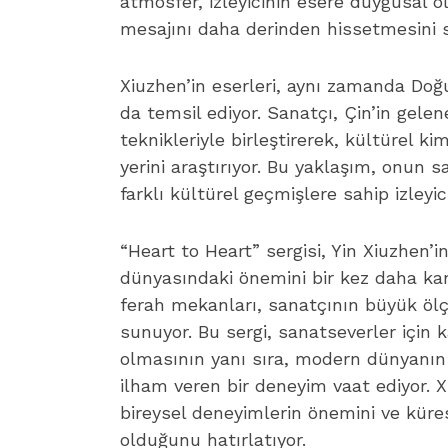
atmosfer, izleyicinin esere duygusal 
mesajını daha derinden hissetmesini s
Xiuzhen’in eserleri, aynı zamanda Doğu
da temsil ediyor. Sanatçı, Çin’in gele
teknikleriyle birleştirerek, kültürel k
yerini araştırıyor. Bu yaklaşım, onun sa
farklı kültürel geçmişlere sahip izleyi
“Heart to Heart” sergisi, Yin Xiuzhen’
dünyasındaki önemini bir kez daha kan
ferah mekanları, sanatçının büyük ölçe
sunuyor. Bu sergi, sanatseverler için 
olmasının yanı sıra, modern dünyanın
ilham veren bir deneyim vaat ediyor. X
bireysel deneyimlerin önemini ve küres
olduğunu hatırlatıyor.