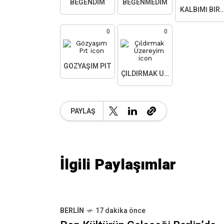
BEĞENDIM
BEĞENMEDIM
KALBIMI BIR
0
0
GÖZYAŞIM PIT
ÇILDIRMAK ÜZEREYIM
PAYLAŞ
İlgili Paylaşımlar
BERLIN
17 dakika önce