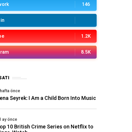
work
146
in
be
1.2K
gram
8.5K
SATI
 hafta önce
ena Seyrek: I Am a Child Born Into Music
1 ay önce
op 10 British Crime Series on Netflix to