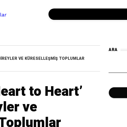
ARA
, BIREYLER VE KÜRESELLEŞMIŞ TOPLUMLAR
NO-26 PODCAST
eart to Heart’
yler ve
 Toplumlar