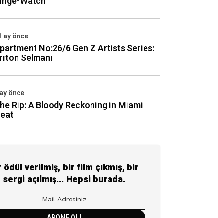
inge-Watch
1 ay önce
partment No:26/6 Gen Z Artists Series:
riton Selmani
 ay önce
he Rip: A Bloody Reckoning in Miami
eat
r ödül verilmiş, bir film çıkmış, bir
sergi açılmış... Hepsi burada.