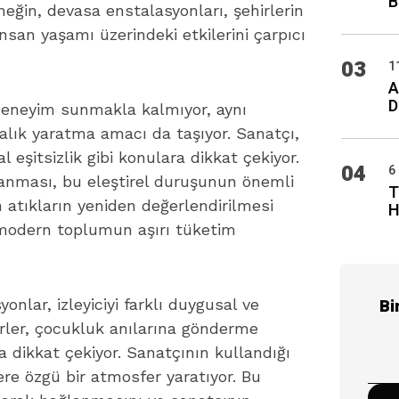
B
rneğin, devasa enstalasyonları, şehirlerin
an yaşamı üzerindeki etkilerini çarpıcı
03
1
A
D
 deneyim sunmakla kalmıyor, aynı
alık yaratma amacı da taşıyor. Sanatçı,
l eşitsizlik gibi konulara dikkat çekiyor.
04
6
anması, bu eleştirel duruşunun önemli
T
 atıkların yeniden değerlendirilmesi
H
 modern toplumun aşırı tüketim
onlar, izleyiciyi farklı duygusal ve
Bi
rler, çocukluk anılarına gönderme
a dikkat çekiyor. Sanatçının kullandığı
ere özgü bir atmosfer yaratıyor. Bu