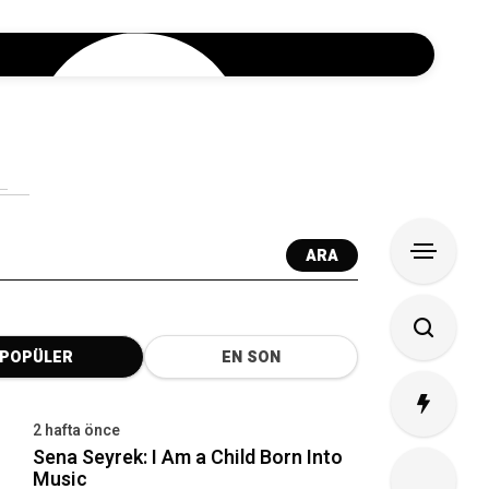
ARA
POPÜLER
EN SON
2 hafta önce
Sena Seyrek: I Am a Child Born Into
Music