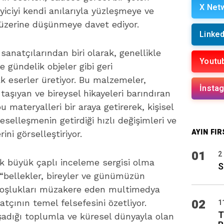
X Net
iciyi kendi anılarıyla yüzleşmeye ve
 üzerine düşünmeye davet ediyor.
Linked
sanatçılarından biri olarak, genellikle
Youtu
e gündelik objeler gibi geri
 eserler üretiyor. Bu malzemeler,
İnsta
 taşıyan ve bireysel hikayeleri barındıran
bu materyalleri bir araya getirerek, kişisel
reselleşmenin getirdiği hızlı değişimleri ve
AYIN FIR
ini görselleştiriyor.
01
2
 ilk büyük çaplı inceleme sergisi olma
S
e “bellekler, bireyler ve günümüzün
 boşlukları müzakere eden multimedya
02
atçının temel felsefesini özetliyor.
1
T
yaşadığı toplumla ve küresel dünyayla olan