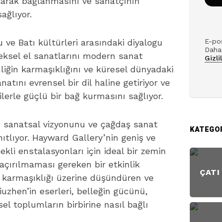
olarak bağlanmasını ve sanatçının
ağlıyor.
 ve Batı kültürleri arasındaki diyalogu
E-pos
Daha 
neksel el sanatlarını modern sanat
Gizli
imliğin karmaşıklığını ve küresel dünyadaki
natını evrensel bir dil haline getiriyor ve
cilerle güçlü bir bağ kurmasını sağlıyor.
in sanatsal vizyonunu ve çağdaş sanat
KATEGO
ıtlıyor. Hayward Gallery’nin geniş ve
kli enstalasyonları için ideal bir zemin
kaçırılmaması gereken bir etkinlik
ÇATI
 karmaşıklığı üzerine düşündüren ve
iuzhen’in eserleri, belleğin gücünü,
el toplumların birbirine nasıl bağlı