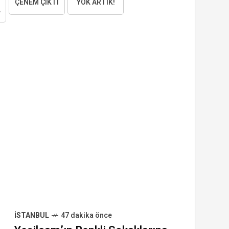
ÇENEM ÇIKTI
YOK ARTIK!
AKTIM
İSTANBUL
47 dakika önce