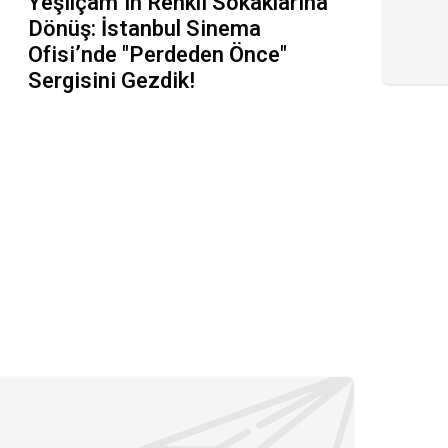
Yeşilçam’ın Renkli Sokaklarına
Dönüş: İstanbul Sinema
Ofisi’nde "Perdeden Önce"
Sergisini Gezdik!