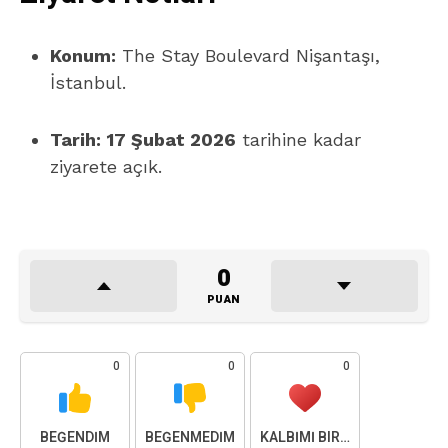
Konum:
The Stay Boulevard Nişantaşı,
İstanbul.
Tarih:
17 Şubat 2026
tarihine kadar
ziyarete açık.
0
PUAN
0
0
0
BEĞENDIM
BEĞENMEDIM
KALBIMI BIRAKTIM