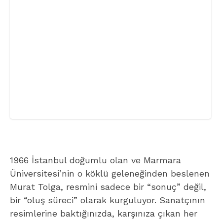
Üniversitesi’nin o köklü geleneğinden beslenen
Murat Tolga, resmini sadece bir “sonuç” değil,
bir “oluş süreci” olarak kurguluyor. Sanatçının
resimlerine baktığınızda, karşınıza çıkan her
figürün ve dokunun, tuval üzerindeki deneysel
bir inşanın parçası olduğunu hissediyorsunuz.
Tolga, resimlerini “çağdaş düşünme mantığı”
üzerine temellendiriyor. Bu da demek oluyor ki,
onun eserleri sadece göze hitap eden birer
manzara değil; her fırça darbesinde yeni
çözümleme olanakları arayan, kurgusal yapıyı
denerken bulan bir zihnin yansıması. Sanatçı,
tuvalindeki serüveni yaşayarak izleyiciye
sunuyor; bu da eserlere bir tür canlılık ve
devinim katıyor.