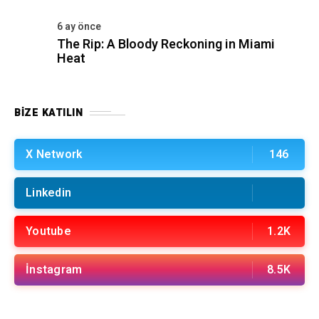
6 ay önce
The Rip: A Bloody Reckoning in Miami
Heat
BIZE KATILIN
X Network
146
Linkedin
Youtube
1.2K
İnstagram
8.5K