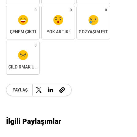
0
0
0
ÇENEM ÇIKTI
YOK ARTIK!
GÖZYAŞIM PIT
0
ÇILDIRMAK ÜZEREYIM
PAYLAŞ
İlgili Paylaşımlar