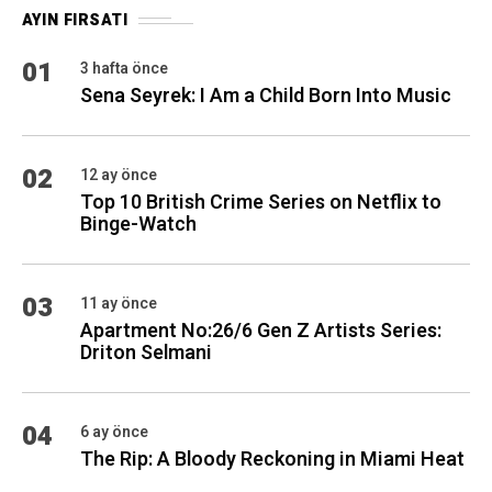
AYIN FIRSATI
01
3 hafta önce
Sena Seyrek: I Am a Child Born Into Music
02
12 ay önce
Top 10 British Crime Series on Netflix to
Binge-Watch
03
11 ay önce
Apartment No:26/6 Gen Z Artists Series:
Driton Selmani
04
6 ay önce
The Rip: A Bloody Reckoning in Miami Heat