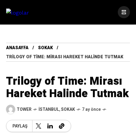
ANASAYFA
SOKAK
TRILOGY OF TIME: MIRASI HAREKET HALINDE TUTMAK
Trilogy of Time: Mirası
Hareket Halinde Tutmak
TOWER
İSTANBUL
,
SOKAK
7 ay önce
PAYLAŞ