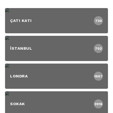
ÇATI KATI
730
İSTANBUL
702
LONDRA
1667
SOKAK
3916