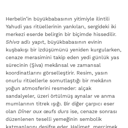
Herbelin’in büyükbabasının yitimiyle ilintili
Yahudi yas ritüellerinin yankıları, sergideki iki
merkezi eserde belirgin bir biçimde hissedilir.
Shiva
adlı yapıt, büyükbabasının evinin
kuşbakışı bir izdüşümünü yeniden kurgularken,
cenaze merasimini takip eden yedi günlük yas
sürecinin (Şiva) mekânsal ve zamansal
koordinatlarını görselleştirir. Resim, yasın
onurlu ritüellerle somutlaştığı bir mekânın
yoğun atmosferini resmeder: alçak
sandalyeler, üzeri örtülmüş aynalar ve anma
mumlarının titrek ışığı. Bir diğer çarpıcı eser
olan
Dîner aux œufs durs
ise, cenaze sonrası
düzenlenen teselli yemeğinin sembolik
katmanlarını deşifre eder. Halimet, mercimek