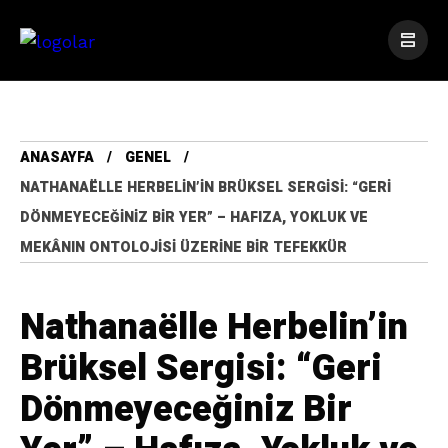
ANASAYFA
GENEL
NATHANAËLLE HERBELIN’IN BRÜKSEL SERGISI: “GERI
DÖNMEYECEĞINIZ BIR YER” – HAFIZA, YOKLUK VE
MEKÂNIN ONTOLOJISI ÜZERINE BIR TEFEKKÜR
Nathanaëlle Herbelin’in
Brüksel Sergisi: “Geri
Dönmeyeceğiniz Bir