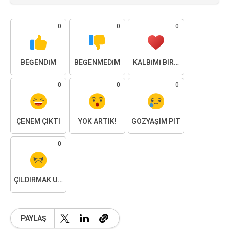
0
0
0
BEĞENDIM
BEĞENMEDIM
KALBIMI BIRAKTIM
0
0
0
ÇENEM ÇIKTI
YOK ARTIK!
GÖZYAŞIM PIT
0
ÇILDIRMAK ÜZEREYIM
PAYLAŞ