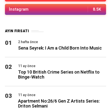
İnstagram
8.5K
AYIN FIRSATI
01
2 hafta önce
Sena Seyrek: I Am a Child Born Into Music
02
11 ay önce
Top 10 British Crime Series on Netflix to
Binge-Watch
03
11 ay önce
Apartment No:26/6 Gen Z Artists Series:
Driton Selmani