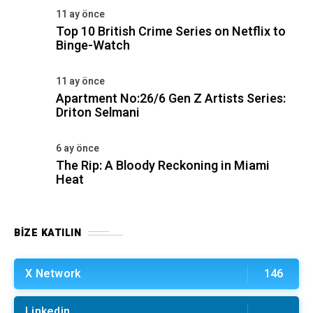
BIZE KATILIN
X Network
146
Linkedin
Youtube
1.2K
İnstagram
8.5K
AYIN FIRSATI
01
2 hafta önce
Sena Seyrek: I Am a Child Born Into Music