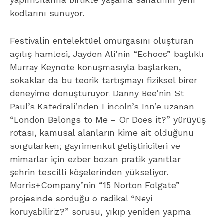
rotası, kamusal alanların kime ait olduğunu
sorgularken; gayrimenkul geliştiricileri ve
mimarlar için ezber bozan pratik yanıtlar
şehrin tescilli köşelerinden yükseliyor.
Morris+Company’nin “15 Norton Folgate”
projesinde sorduğu o radikal “Neyi
koruyabiliriz?” sorusu, yıkıp yeniden yapma
çılgınlığına karşı döngüsel ekonominin ve
adaptif yeniden kullanım stratejilerinin ticari ve
kültürel değerini kanıtlayan cinsten.
Sürdürülebilirlik ve düşük karbonlu üretim
modelleri, festivalin ilk dalga programında
adeta birer gövde gösterisine dönüşmüş
durumda. Brookfield Properties’in atık mermer
parçalarını rengarenk bir buluşma noktasına
çevirdiği “Summer Pavilion” yerleştirmesi ile