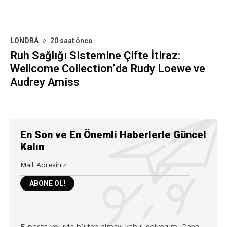
Kalın
E-posta yoluyla bülten almayı kabul ediyorum. Daha
fazla bilgi için lütfen şu adresi inceleyin:
Gizlilik
Politikası
ÖNCEKI GÖNDERI
LONDRA
2 ay önce
Londra Westminster Katedrali
Işık Gösterisi 2026: Dijital