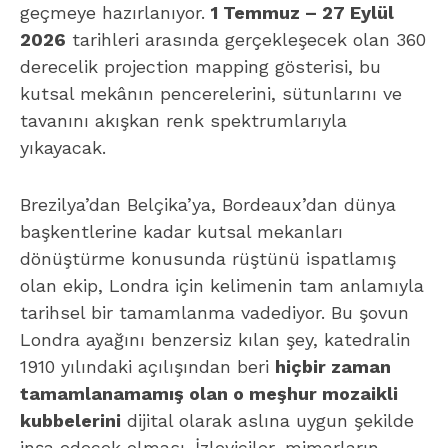
olan ekip, Londra için kelimenin tam anlamıyla
tarihsel bir tamamlanma vadediyor. Bu şovun
Londra ayağını benzersiz kılan şey, katedralin
1910 yılındaki açılışından beri
hiçbir zaman
tamamlanamamış olan o meşhur mozaikli
kubbelerini
dijital olarak aslına uygun şekilde
inşa edecek olması. İzleyiciler, mimarların
yüzyıl önce hayal ettiği ama tarihin yarım
bıraktığı o altın varaklı mozaiklerin katedralin
tavanında nasıl parıldayacağını ilk kez çıplak
gözle deneyimleme fırsatı bulacak.
Şovun işitsel katmanı da en az görselliği kadar
iddialı. Işıkların ritmine, canlı performanslarıyla
katedralin akustiğini dolduracak olan
Lux
Aeterna
korosu eşlik edecek. Bach, Beethoven,