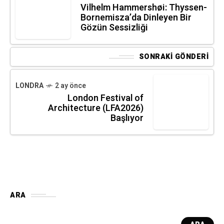
BIZE KATILIN
X Network
146
Linkedin
Youtube
1.2K
İnstagram
8.5K
AYIN FIRSATI
01
2 hafta önce
Sena Seyrek: I Am a Child Born Into Music