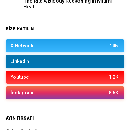
E-posta yoluyla bülten almayı kabul ediyorum.
Daha fazla bilgi için lütfen şu adresi inceleyin:
Gizlilik Politikası
KATEGORILER
ÇATI KATI
727