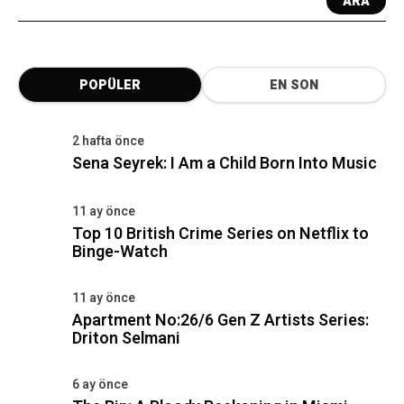
02
11 ay önce
Top 10 British Crime Series on Netflix to
Binge-Watch
03
11 ay önce
Apartment No:26/6 Gen Z Artists Series:
Driton Selmani
04
6 ay önce
The Rip: A Bloody Reckoning in Miami Heat
Bir ödül verilmiş, bir film çıkmış, bir
sergi açılmış... Hepsi burada.