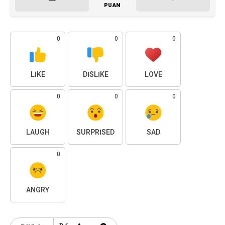
0
ANGRY
PAYLAŞ
İlgili Paylaşımlar
SOKAK
20 saat önce
Zaman Adaları ve Sınırların Ötesinde Bir
Gece: silent green’de "Islands of Time"