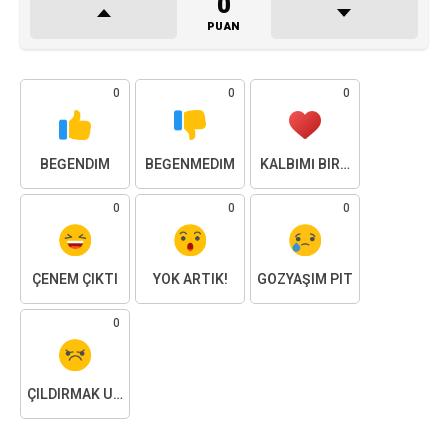
ÇENEM ÇIKTI
YOK ARTIK!
GÖZYAŞIM PIT
0
ÇILDIRMAK ÜZEREYIM
PAYLAŞ
İlgili Paylaşımlar
BERLIN
20 saat önce
Zaman Adaları ve Sınırların Ötesinde Bir
Gece: silent green’de "Islands of Time"