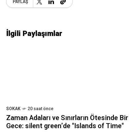
LONDRA
20 saat önce
Haberin Geçiciliğine Karşı Bir Sessizlik
Durağı: World Press Photo 2026
Londra’da
LONDRA
20 saat önce
Ruh Sağlığı Sistemine Çifte İtiraz:
Wellcome Collection’da Rudy Loewe ve
Audrey Amiss
En Son ve En Önemli Haberlerle Güncel