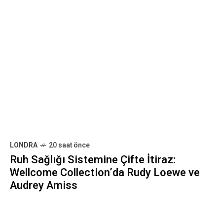
Gözün Sessizliği
SONRAKI GÖNDERI
LONDRA
2 ay önce
London Festival of
Architecture (LFA2026)
Başlıyor
ARA
ARA