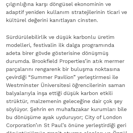
Westminster Üniversitesi öğrencilerinin saman
balyalarıyla inşa ettiği düşük karbon etkili
strüktür, malzemenin geleceğine dair çok şey
söylüyor. Şehrin en muhafazakar kurumları bile
bu dönüşüme ayak uyduruyor; City of London
Corporation’ın St Paul’s önüne yerleştirdiği geri
dönüştürülmüş granit oturma alanları ve Özgül
Öztürk’ün ziyaretçi hikayeleriyle şekillenen
kerpiç tuğlalardan oluşan “Belonging Is Built
Here” enstalasyonu, kadim malzemelerin
modern şehre nasıl can suyu olabileceğini
gösteriyor.
Geleceğin akıllı ve güvenli şehirlerini
tasarlarken kamusal altyapının ne denli kritik
bir rol oynadığını ise Transport for London