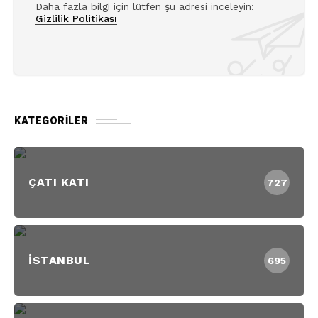
İSTANBUL
695
LONDRA
1652
SOKAK
3884
REKLAM