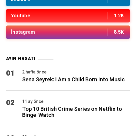
02
11 ay önce
Top 10 British Crime Series on Netflix to
Binge-Watch
03
11 ay önce
Apartment No:26/6 Gen Z Artists Series:
Driton Selmani
04
6 ay önce
The Rip: A Bloody Reckoning in Miami Heat
Bir ödül verilmiş, bir film çıkmış, bir