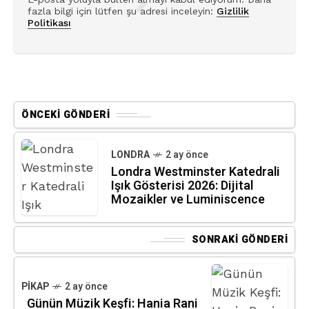
Mozaikler ve Luminiscence
SONRAKI GÖNDERI
PIKAP
2 ay önce
Günün Müzik Keşfi: Hania Rani
— Sentimental Value
ARA
ARA