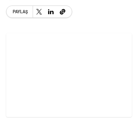
PAYLAŞ
Büyük krizlerin, kutuplaşan düşüncelerin ve
grileşen metropollerin ortasında, bir şehre ait
olmak ne anlama gelir? Haziran ayına doğru
geri sayım sürerken, küresel mimari ve iş
dünyasının gözü kulağı Haziran ayı boyunca
Londra’yı dev bir laboratuvara dönüştürecek
olan
London Festival of Architecture
(LFA2026)
programına çevrilmiş durumda. Bu
yıl odağına
“Belonging” (Aidiyet)
kavramını
alan festival, mimariyi sadece estetik birer