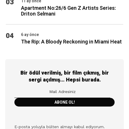
sergi açılmış... Hepsi burada.
E-posta yoluyla bülten almayı kabul ediyorum.
Daha fazla bilgi için lütfen şu adresi inceleyin:
Gizlilik Politikası
KATEGORILER
ÇATI KATI
727