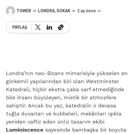
Katedrali, hiçbir ekstra çaba sarf etmediğinde
bile insanı büyüleyen, mistik bir atmosfere
sahiptir. Ancak bu yaz, katedralin o devasa
tuğla duvarları ve kubbeleri, mekânları ışıkla
yeniden vaftiz eden ünlü tasarım ekibi
Luminiscence
sayesinde bambaşka bir boyuta
geçmeye hazırlanıyor.
1 Temmuz – 27 Eylül
2026
tarihleri arasında gerçekleşecek olan 360
derecelik projection mapping gösterisi, bu
kutsal mekânın pencerelerini, sütunlarını ve
tavanını akışkan renk spektrumlarıyla
yıkayacak.
Brezilya’dan Belçika’ya, Bordeaux’dan dünya
başkentlerine kadar kutsal mekanları
dönüştürme konusunda rüştünü ispatlamış