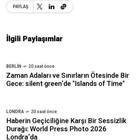
LONDRA
20 saat önce
Haberin Geçiciliğine Karşı Bir Sessizlik
Durağı: World Press Photo 2026
Londra’da
LONDRA
20 saat önce
Ruh Sağlığı Sistemine Çifte İtiraz:
Wellcome Collection’da Rudy Loewe ve
Audrey Amiss
En Son ve En Önemli Haberlerle Güncel