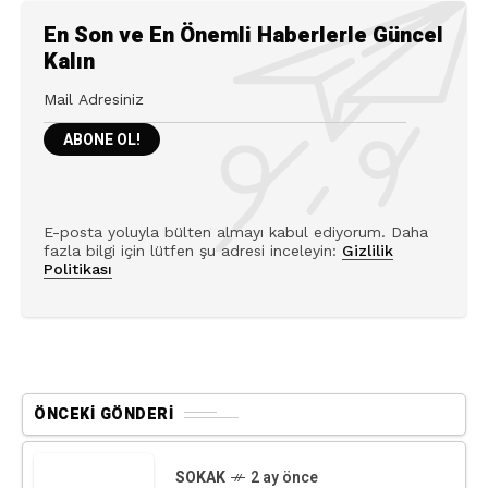
POPÜLER
EN SON
2 hafta önce
Sena Seyrek: I Am a Child Born Into Music
11 ay önce
Top 10 British Crime Series on Netflix to
Binge-Watch
11 ay önce
Apartment No:26/6 Gen Z Artists Series:
Driton Selmani
6 ay önce
The Rip: A Bloody Reckoning in Miami
Heat