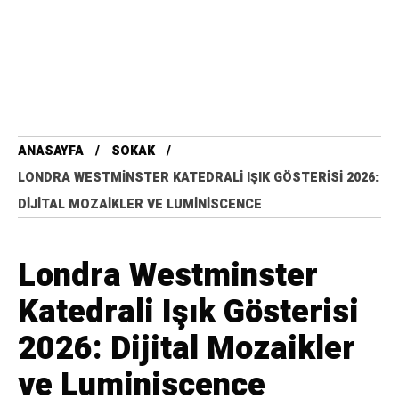
Londra Westminster
Katedrali Işık Gösterisi
2026: Dijital Mozaikler
ve Luminiscence
TOWER
LONDRA
,
SOKAK
2 ay önce
PAYLAŞ
Londra’nın neo-Bizans mimarisiyle yükselen en
görkemli yapılarından biri olan Westminster