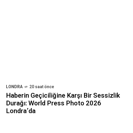
Kalın
E-posta yoluyla bülten almayı kabul ediyorum. Daha
fazla bilgi için lütfen şu adresi inceleyin:
Gizlilik
Politikası
ÖNCEKI GÖNDERI
SOKAK
2 ay önce
Vilhelm Hammershøi: Thyssen-
Bornemisza’da Dinleyen Bir