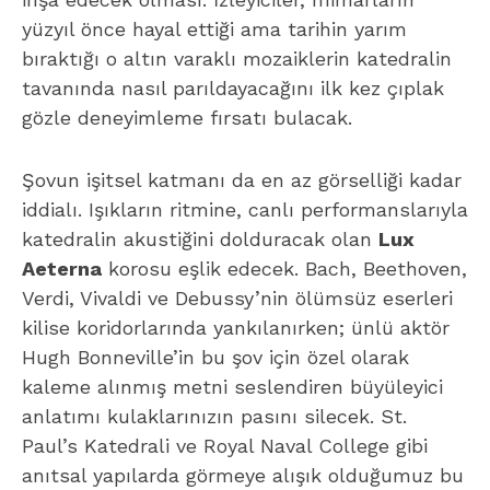
Verdi, Vivaldi ve Debussy’nin ölümsüz eserleri
kilise koridorlarında yankılanırken; ünlü aktör
Hugh Bonneville’in bu şov için özel olarak
kaleme alınmış metni seslendiren büyüleyici
anlatımı kulaklarınızın pasını silecek. St.
Paul’s Katedrali ve Royal Naval College gibi
anıtsal yapılarda görmeye alışık olduğumuz bu
ışık festivalleri, bu kez geçmişin yarım kalmış
estetik vasiyetini yerine getirmesi açısından
çok daha derin bir anlam taşıyor.
Ajandanıza not ederken karıştırmamanız
gereken küçük ama hayati bir detay var:
Etkinlik, Gotik mimarisiyle bilinen tarihi
Westminster Abbey’de değil; Victoria
İstasyonu’na yakın olan ve 1910 yılında
kutsanan o meşhur kırmızı tuğlalı