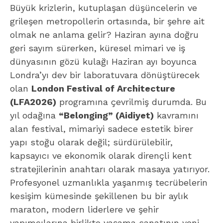
yapı stoğu olarak değil; sürdürülebilir,
kapsayıcı ve ekonomik olarak dirençli kent
stratejilerinin anahtarı olarak masaya yatırıyor.
Profesyonel uzmanlıkla yaşanmış tecrübelerin
kesişim kümesinde şekillenen bu bir aylık
maraton, modern liderlere ve şehir
yapımcılarına birlikte yaşama sanatının yeni
kodlarını sunuyor.
Festivalin entelektüel omurgasını oluşturan
açılış hamlesi, Jayden Ali’nin “Echoes” başlıklı
Murray Keynote konuşmasıyla başlarken,
sokaklar da bu teorik tartışmayı fiziksel birer
deneyime dönüştürüyor. Danny Bee’nin St
Paul’s Katedrali’nden Lincoln’s Inn’e uzanan
“London Belongs to Me – Or Does it?” yürüyüş