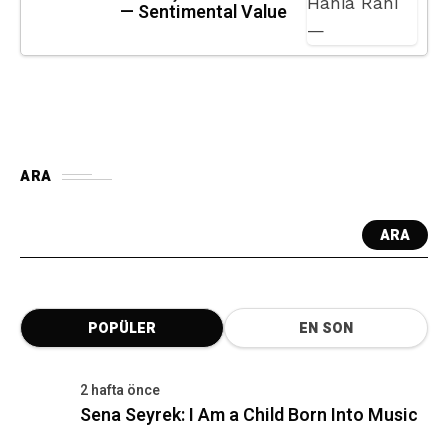
POPÜLER
EN SON
2 hafta önce
Sena Seyrek: I Am a Child Born Into Music
11 ay önce
Top 10 British Crime Series on Netflix to
Binge-Watch
11 ay önce
Apartment No:26/6 Gen Z Artists Series:
Driton Selmani
6 ay önce
The Rip: A Bloody Reckoning in Miami
Heat