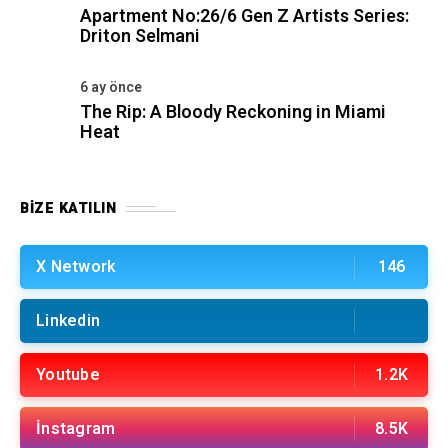
Apartment No:26/6 Gen Z Artists Series:
Driton Selmani
6 ay önce
The Rip: A Bloody Reckoning in Miami
Heat
BIZE KATILIN
X Network
146
Linkedin
Youtube
1.2K
İnstagram
8.5K