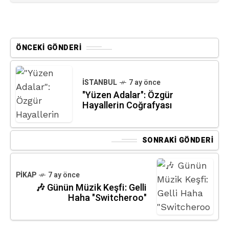
ÖNCEKI GÖNDERI
İSTANBUL
7 ay önce
"Yüzen Adalar": Özgür
Hayallerin Coğrafyası
SONRAKI GÖNDERI
PIKAP
7 ay önce
🎶 Günün Müzik Keşfi: Gelli
Haha "Switcheroo"