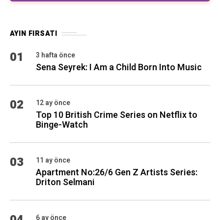
AYIN FIRSATI
01
3 hafta önce
Sena Seyrek: I Am a Child Born Into Music
02
12 ay önce
Top 10 British Crime Series on Netflix to
Binge-Watch
03
11 ay önce
Apartment No:26/6 Gen Z Artists Series:
Driton Selmani
04
6 ay önce