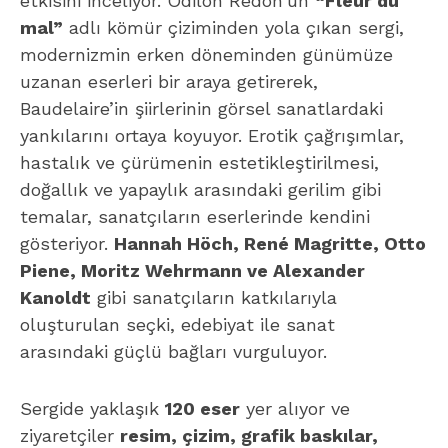
etkisini inceliyor. Odilon Redon’un
“Fleur du
mal”
adlı kömür çiziminden yola çıkan sergi,
modernizmin erken döneminden günümüze
uzanan eserleri bir araya getirerek,
Baudelaire’in şiirlerinin görsel sanatlardaki
yankılarını ortaya koyuyor. Erotik çağrışımlar,
hastalık ve çürümenin estetikleştirilmesi,
doğallık ve yapaylık arasındaki gerilim gibi
temalar, sanatçıların eserlerinde kendini
gösteriyor.
Hannah Höch, René Magritte, Otto
Piene, Moritz Wehrmann ve Alexander
Kanoldt
gibi sanatçıların katkılarıyla
oluşturulan seçki, edebiyat ile sanat
arasındaki güçlü bağları vurguluyor.
Sergide yaklaşık
120 eser
yer alıyor ve
ziyaretçiler
resim, çizim, grafik baskılar,