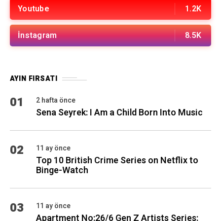
Youtube
1.2K
İnstagram
8.5K
AYIN FIRSATI
01
2 hafta önce
Sena Seyrek: I Am a Child Born Into Music
02
11 ay önce
Top 10 British Crime Series on Netflix to
Binge-Watch
03
11 ay önce
Apartment No:26/6 Gen Z Artists Series: