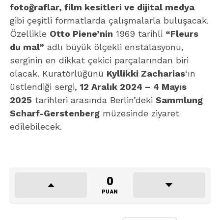
fotoğraflar, film kesitleri ve dijital medya
gibi çeşitli formatlarda çalışmalarla buluşacak.
Özellikle
Otto Piene’nin
1969 tarihli
“Fleurs
du mal”
adlı büyük ölçekli enstalasyonu,
serginin en dikkat çekici parçalarından biri
olacak. Kuratörlüğünü
Kyllikki Zacharias
‘ın
üstlendiği sergi,
12 Aralık 2024 – 4 Mayıs
2025
tarihleri arasında Berlin’deki
Sammlung
Scharf-Gerstenberg
müzesinde ziyaret
edilebilecek.
0
PUAN