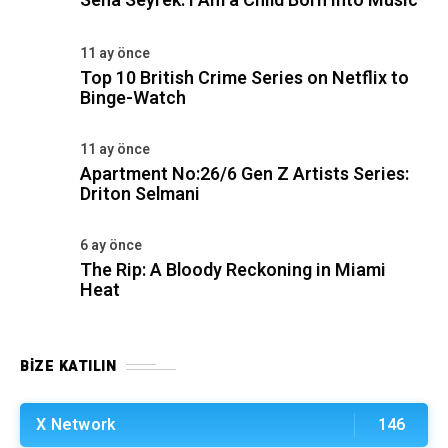
Sena Seyrek: I Am a Child Born Into Music
11 ay önce
Top 10 British Crime Series on Netflix to
Binge-Watch
11 ay önce
Apartment No:26/6 Gen Z Artists Series:
Driton Selmani
6 ay önce
The Rip: A Bloody Reckoning in Miami
Heat
BIZE KATILIN
X Network
146