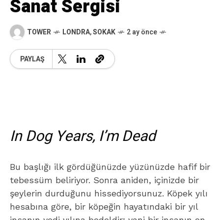
Sanat Sergisi
TOWER
LONDRA
,
SOKAK
2 ay önce
PAYLAŞ
In Dog Years, I’m Dead
Bu başlığı ilk gördüğünüzde yüzünüzde hafif bir
tebessüm beliriyor. Sonra aniden, içinizde bir
şeylerin durduğunu hissediyorsunuz. Köpek yılı
hesabına göre, bir köpeğin hayatındaki bir yıl
insanın yedi yılına bedeldir; yani bir insanın on