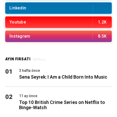
Linkedin
Youtube
1.2K
İnstagram
8.5K
AYIN FIRSATI
01
3 hafta önce
Sena Seyrek: I Am a Child Born Into Music
02
11 ay önce
Top 10 British Crime Series on Netflix to
Binge-Watch