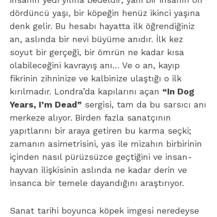
dördüncü yaşı, bir köpeğin henüz ikinci yaşına
denk gelir. Bu hesabı hayatta ilk öğrendiğiniz
an, aslında bir nevi büyüme anıdır. İlk kez
soyut bir gerçeği, bir ömrün ne kadar kısa
olabileceğini kavrayış anı… Ve o an, kayıp
fikrinin zihninize ve kalbinize ulaştığı o ilk
kırılmadır. Londra’da kapılarını açan
“In Dog
Years, I’m Dead”
sergisi, tam da bu sarsıcı anı
merkeze alıyor. Birden fazla sanatçının
yapıtlarını bir araya getiren bu karma seçki;
zamanın asimetrisini, yas ile mizahın birbirinin
içinden nasıl pürüzsüzce geçtiğini ve insan-
hayvan ilişkisinin aslında ne kadar derin ve
insanca bir temele dayandığını araştırıyor.
Sanat tarihi boyunca köpek imgesi neredeyse