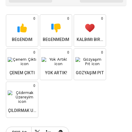
0
0
0
BEĞENDIM
BEĞENMEDIM
KALBIMI BIRAKTIM
0
0
0
ÇENEM ÇIKTI
YOK ARTIK!
GÖZYAŞIM PIT
0
ÇILDIRMAK ÜZEREYIM